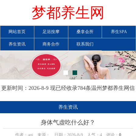
梦都养生网
网站首页
足浴按摩
桑拿会所
养生SPA
养生资讯
商务合作
联系我们
更新时间：2026-8-9 现已经收录784条温州梦都养生网信
息
养生资讯
身体气虚吃什么好？
作者：aqi 来源： 日期：2026-8-9 人气：
4
评论：
0