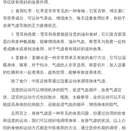
等症状有很好的改善作用。
2. 食用红枣：红枣是非常常见的一种食物，它富含铁、维生素C
等营养成分，可以补气养血、增强体力。每天适量食用红枣，有助于
改善气虚导致的乏力疲倦状态。
3. 雪耳炖燕窝：雪耳和燕窝都是珍贵的滋补食材，它们富含胶原
蛋白和多种氨基酸，能够增强体质、滋补气血。将雪耳与燕窝一起炖
煮成糖水或者炖汤食用，对于气虚者有很好的滋补效果。
4. 姜糖水：姜糖水是一种非常简单又有效的食疗方法，它可以温
暖身体、驱寒，对于怕冷、气虚的人非常适用。将姜切片，加入适量
的红糖和水一起煮沸后，趁热饮用，能够有效改善体质。
除了食疗，中医还推荐通过适量运动来调理身体气虚。
适度的运动可以增强机体的阳气，促进气血循环，改善气虚症
状。适宜的运动方式包括散步、慢跑、太极拳等，这些运动可以不仅
能提高身体的抗病能力，还能促进气血的循环，增强身体的阳气。
总而言之，身体气虚是一种常见的体质问题，但通过合理的饮食
和适度的运动，我们可以很好地调理身体，改善气虚的状况。以上介
绍的食物和运动方式都是中医推荐的方法，通过坚持长期的调理，相