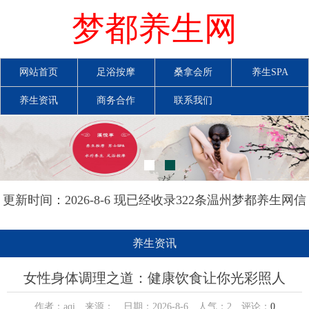
梦都养生网
网站首页
足浴按摩
桑拿会所
养生SPA
养生资讯
商务合作
联系我们
更新时间：2026-8-6 现已经收录322条温州梦都养生网信
息
养生资讯
女性身体调理之道：健康饮食让你光彩照人
作者：aqi 来源： 日期：2026-8-6 人气：
2
评论：
0