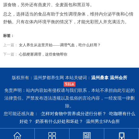
源食物，另外还有燕麦片、全麦面包和黑豆等。
总之，选择适当的食品有助于女性调理身体，维持内分泌平衡和心情
舒畅。只有在体内环境平衡的情况下，才能光彩照人并充满活力。
标签：
上一篇：
女人养生从这里开始——调理气血，吃什么好用？
下一篇：
心肌梗塞调理，这些食物帮你
版权所有：温州梦都养生网 本站关键词：
温州桑拿
温州会所
51La
免责声明：站内内容如有侵权请与我们联系，本站不承担由此引起的
法律责任。严禁发布违法违规以及低俗的言论内容，一经发现一律删
除。
您可能还感兴趣： ·
怎样对食物中营养成分进行分析？
·
吃咖喱有什么
好处？
·
奶茶有什么好处和坏处？
·
温州男士SPA会所