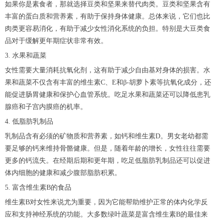
如果你是素食者，那就选择豆类和坚果来替代肉类。豆类和坚果含有
丰富的蛋白质和营养素，有助于保持身体健康。总体来说，它们也比
肉类更容易消化，有助于减少女性消化系统的负担。特别是大豆类食
品对于缓解更年期症状非常有效。
3. 水果和蔬菜
女性需要大量消耗抗氧化剂，这有助于减少自由基对身体的损害。水
果和蔬菜不仅含有丰富的维生素C、E和β-胡萝卜素等抗氧化成分，还
能促进肠胃健康和保护心血管系统。吃足水果和蔬菜还可以降低患乳
腺癌和子宫内膜癌的机率。
4. 低脂肪乳制品
乳制品含有必须的矿物质和营养素，如钙和维生素D。男女老幼都需
要足够的钙来维持骨骼健康。但是，随着年龄的增长，女性往往需要
更多的钙流失。在经期后期和更年期，吃足低脂肪乳制品还可以促进
体内细胞的健康和减少腹部脂肪积累。
5. 富含维生素B的食品
维生素B对女性来说尤为重要，因为它能帮助维护正常的体内化学反
应和支持神经系统的功能。大多数绿叶蔬菜是富含维生素B的最佳来